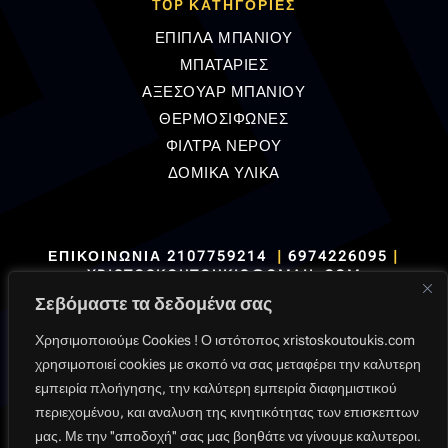
TOP ΚΑΤΗΓΟΡΙΕΣ
ΕΠΙΠΛΑ ΜΠΑΝΙΟΥ
ΜΠΑΤΑΡΙΕΣ
ΑΞΕΣΟΥΑΡ ΜΠΑΝΙΟΥ
ΘΕΡΜΟΣΙΦΩΝΕΣ
ΦΙΛΤΡΑ ΝΕΡΟΥ
ΔΟΜΙΚΑ ΥΛΙΚΑ
ΕΠΙΚΟΙΝΩΝΙΑ
2107759214
|
6974226095
|
XRISTOSKOUTOUKIS@GMAIL.COM
Σεβόμαστε τα δεδομένα σας
Χρησιμοποιούμε Cookies ! Ο ιστότοπος xristoskoutoukis.com
χρησιμοποιεί cookies με σκοπό να σας μεταφέρει την καλυτερη
εμπειρία πλοήγησης, την καλύτερη εμπειρία διαφημιστικού
Όροι Χρήσης
|
Πολιτική Δεδομένων
|
Πολιτική
περιεχομένου, και αναλυση της κινητικότητας των επισκεπτων
Επιστροφών
|
Πληρωμές
|
Παραδόσεις
μας. Με την ''αποδοχή'' σας μας βοηθάτε να γίνουμε καλυτεροι.