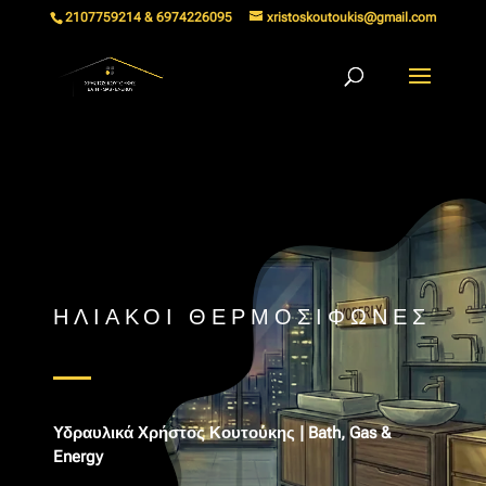
2107759214 & 6974226095
xristoskoutoukis@gmail.com
ΗΛΙΑΚΟΙ ΘΕΡΜΟΣΙΦΩΝΕΣ
Υδραυλικά Χρήστος Κουτούκης | Bath, Gas &
Energy